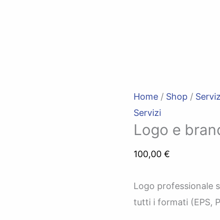
Logo
e
brand
identity
quantità
Home
/
Shop
/
Serviz
Servizi
Logo e brand
100,00
€
Logo professionale su
tutti i formati (EPS,