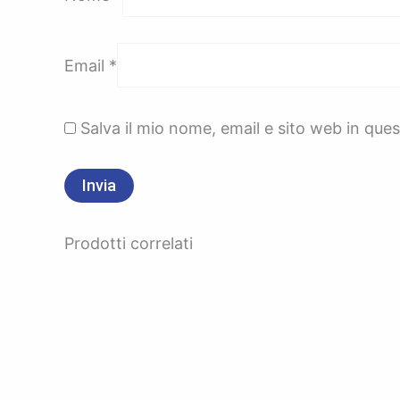
Email
*
Salva il mio nome, email e sito web in qu
Prodotti correlati
Fascia
di
prezzo:
da
150,00 €
a
250,00 €